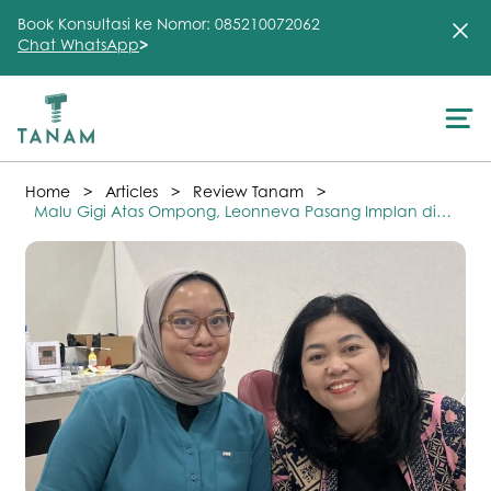
Book Konsultasi ke Nomor: 085210072062
Chat WhatsApp
>
About Us
>
>
>
Home
Articles
Review Tanam
Treatment
Malu Gigi Atas Ompong, Leonneva Pasang Implan di
Tanam
Testimonial
Clinic
FAQ
Articles