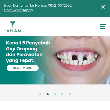
Book Konsultasi ke Nomor: 085210072062
Chat WhatsApp
>
About Us
Treatment
Testimonial
READ MORE
Clinic
FAQ
Articles