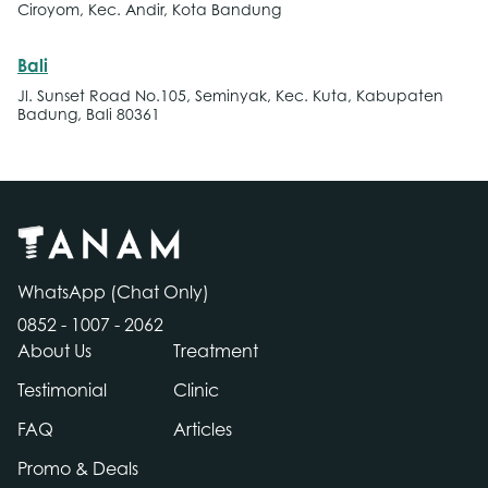
Ciroyom, Kec. Andir, Kota Bandung
Bali
Jl. Sunset Road No.105, Seminyak, Kec. Kuta, Kabupaten
Badung, Bali 80361
WhatsApp (Chat Only)
0852 - 1007 - 2062
About Us
Treatment
Testimonial
Clinic
FAQ
Articles
Chat
Promo & Deals
hatsapp!