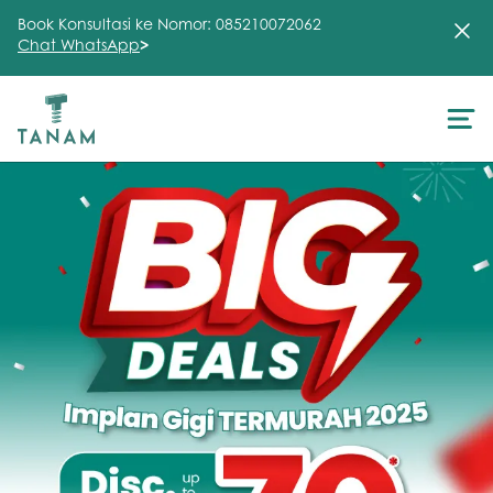
Book Konsultasi ke Nomor: 085210072062
Chat WhatsApp
>
About Us
Treatment
Testimonial
Clinic
FAQ
Articles