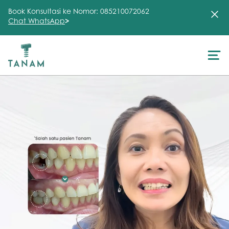
Book Konsultasi ke Nomor: 085210072062
Chat WhatsApp
>
About Us
Treatment
Testimonial
Clinic
FAQ
Articles