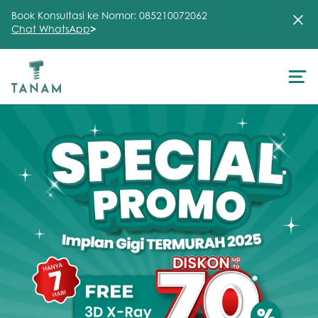
Book Konsultasi ke Nomor: 085210072062
Chat WhatsApp
>
About Us
Treatment
Testimonial
Clinic
FAQ
Articles