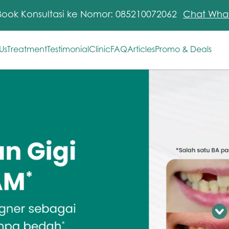
Book Konsultasi ke Nomor: 085210072062
Chat Wha
Us
Treatment
Testimonial
Clinic
FAQ
Articles
Promo & Deals