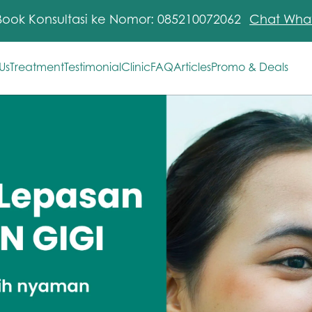
Book Konsultasi ke Nomor: 085210072062
Chat Wha
Us
Treatment
Testimonial
Clinic
FAQ
Articles
Promo & Deals