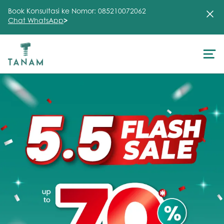
Book Konsultasi ke Nomor: 085210072062
Chat WhatsApp
>
About Us
Treatment
Testimonial
Clinic
FAQ
Articles