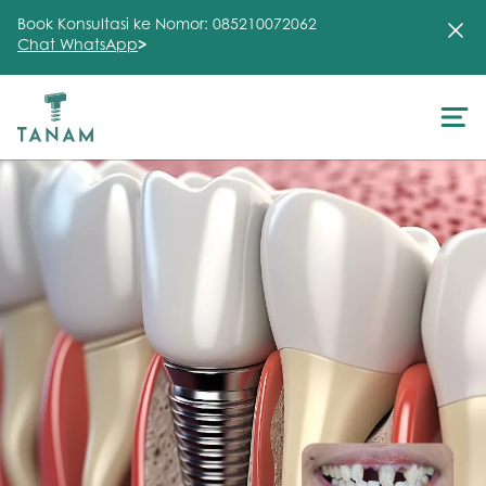
Book Konsultasi ke Nomor: 085210072062
Chat WhatsApp
>
About Us
Treatment
Testimonial
Clinic
FAQ
Articles