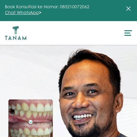
Book Konsultasi ke Nomor: 085210072062
Chat WhatsApp
>
About Us
Treatment
Testimonial
Clinic
FAQ
Articles