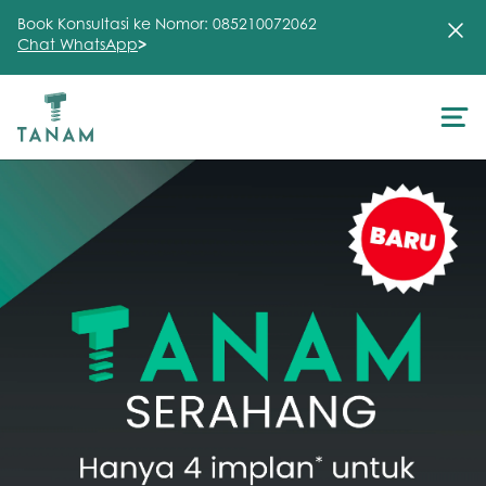
Book Konsultasi ke Nomor: 085210072062
Chat WhatsApp
>
About Us
Treatment
Testimonial
Clinic
FAQ
Articles