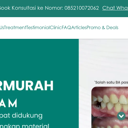
Book Konsultasi ke Nomor: 085210072062
Chat Wha
Us
Treatment
Testimonial
Clinic
FAQ
Articles
Promo & Deals