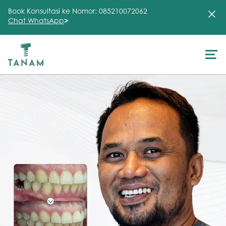
Book Konsultasi ke Nomor: 085210072062
Chat WhatsApp
>
About Us
Treatment
Testimonial
Clinic
FAQ
Articles