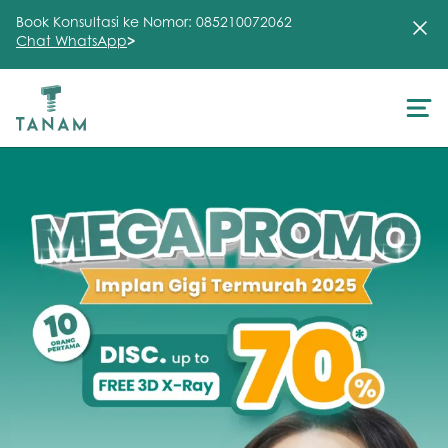
Book Konsultasi ke Nomor: 085210072062
Chat WhatsApp
>
About Us
Treatment
Testimonial
Clinic
FAQ
Articles