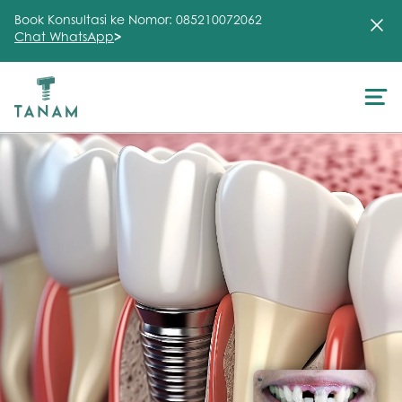
Book Konsultasi ke Nomor: 085210072062
Chat WhatsApp
>
About Us
Treatment
Testimonial
Clinic
FAQ
Articles