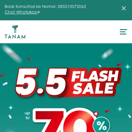
Book Konsultasi ke Nomor: 085210072062
Chat WhatsApp
>
About Us
Treatment
Testimonial
Clinic
FAQ
Articles