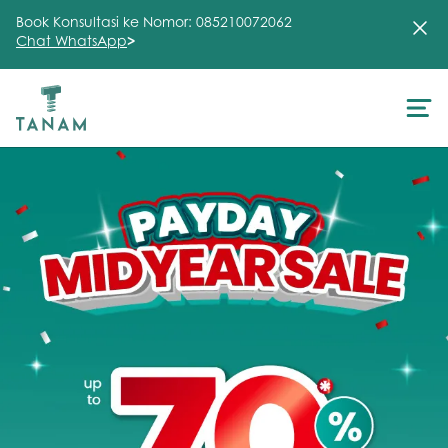
Book Konsultasi ke Nomor: 085210072062
Chat WhatsApp
>
About Us
Treatment
Testimonial
Clinic
FAQ
Articles