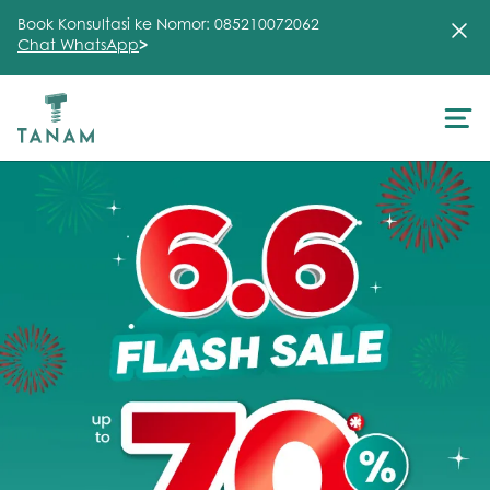
Book Konsultasi ke Nomor: 085210072062
Chat WhatsApp
>
About Us
Treatment
Testimonial
Clinic
FAQ
Articles