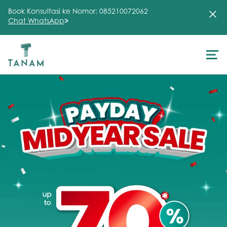
Book Konsultasi ke Nomor: 085210072062
Chat WhatsApp
>
About Us
Treatment
Testimonial
Clinic
FAQ
Articles