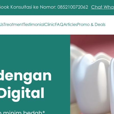
Book Konsultasi ke Nomor: 085210072062
Chat Wha
Us
Treatment
Testimonial
Clinic
FAQ
Articles
Promo & Deals