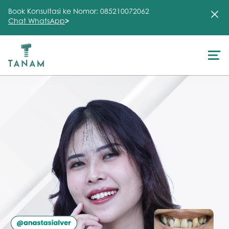
Book Konsultasi ke Nomor: 085210072062
Chat WhatsApp
>
About Us
Treatment
Testimonial
Clinic
FAQ
Articles