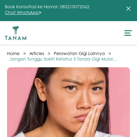
Book Konsultasi ke Nomor: 085210072062
Chat WhatsApp
>
About Us
>
>
>
Home
Articles
Perawatan Gigi Lainnya
Treatment
Jangan Tunggu Sakit! Ketahui 5 Tanda Gigi Mulai
Berlubang
Testimonial
Clinic
FAQ
Articles