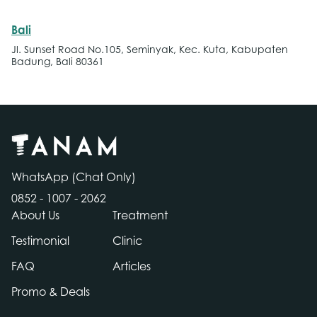
Bali
Jl. Sunset Road No.105, Seminyak, Kec. Kuta, Kabupaten
Badung, Bali 80361
WhatsApp (Chat Only)
0852 - 1007 - 2062
About Us
Treatment
Testimonial
Clinic
FAQ
Articles
Chat
Promo & Deals
hatsapp!