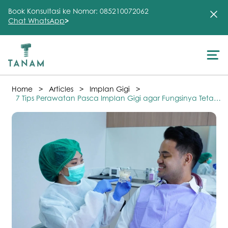
Book Konsultasi ke Nomor: 085210072062
Chat WhatsApp
>
About Us
>
>
>
Home
Articles
Implan Gigi
Treatment
7 Tips Perawatan Pasca Implan Gigi agar Fungsinya Tetap
Optimal
Testimonial
Clinic
FAQ
Articles