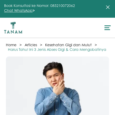
Book Konsultasi ke Nomor: 085210072062
Chat WhatsApp
>
About Us
>
>
>
Home
Articles
Kesehatan Gigi dan Mulut
Treatment
Harus Tahu! Ini 3 Jenis Abses Gigi & Cara Mengobatinya
Testimonial
Clinic
FAQ
Articles